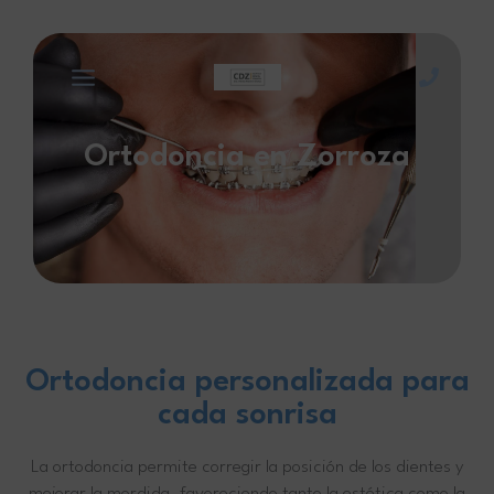
Ir
al
contenido
Ortodoncia en Zorroza
Ortodoncia personalizada para
cada sonrisa
La ortodoncia permite corregir la posición de los dientes y