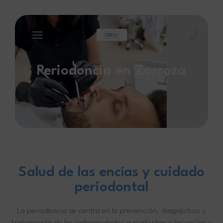
Ir
al
contenido
Periodoncia en Zorroza
Salud de las encías y cuidado
periodontal
La periodoncia se centra en la prevención, diagnóstico y